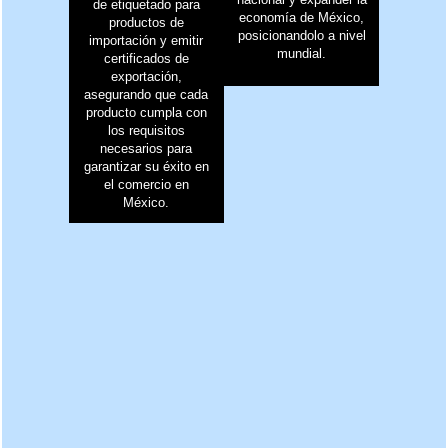
de etiquetado para
economía de México,
productos de
posicionandolo a nivel
importación y emitir
mundial.
certificados de
exportación,
asegurando que cada
producto cumpla con
los requisitos
necesarios para
garantizar su éxito en
el comercio en
México.